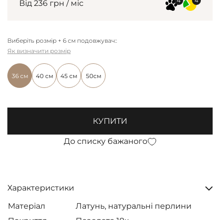
Від 236 грн / міс
Виберіть розмір + 6 см подовжувач::
Як визначити розмір
36 см
40 см
45 см
50см
КУПИТИ
До списку бажаного
Характеристики
Матеріал
Латунь, натуральні перлини