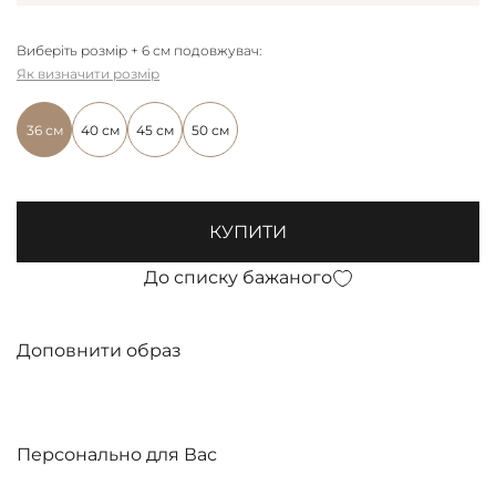
Виберіть розмір + 6 см подовжувач:
Як визначити розмір
36 см
40 см
45 см
50 см
КУПИТИ
До списку бажаного
Доповнити образ
Персонально для Вас