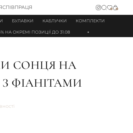
Я
СПІВПРАЦЯ
0
0
И
БУЛАВКИ
КАБЛУЧКИ
КОМПЛЕКТИ
 НА ОКРЕМІ ПОЗИЦІЇ ДО 31.08
И СОНЦЯ НА
 З ФІАНІТАМИ
вності