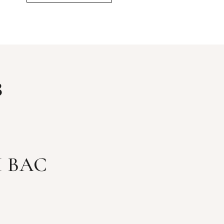
З
 ВАС