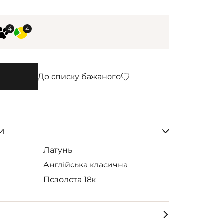
До списку бажаного
и
Латунь
Англійська класична
Позолота 18к