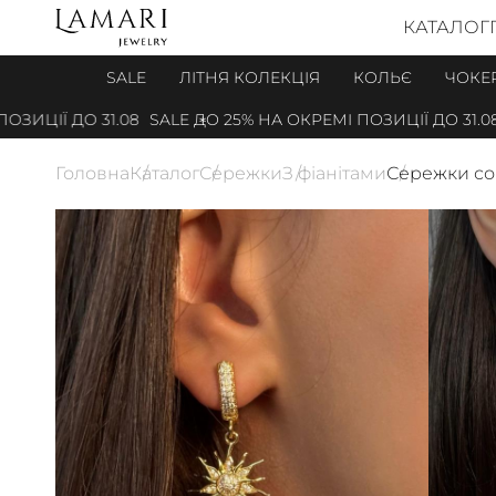
КАТАЛОГ
SALE
ЛІТНЯ КОЛЕКЦІЯ
КОЛЬЄ
ЧОКЕ
ИЦІЇ ДО 31.08
SALE ДО 25% НА ОКРЕМІ ПОЗИЦІЇ ДО 31.08
Головна
Каталог
Сережки
З фіанітами
Сережки сон