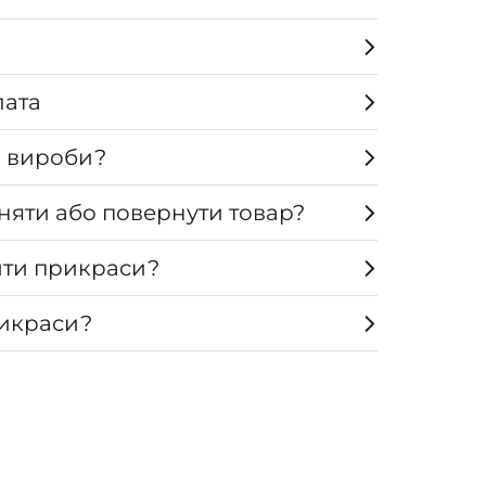
лата
а вироби?
няти або повернути товар?
ти прикраси?
рикраси?