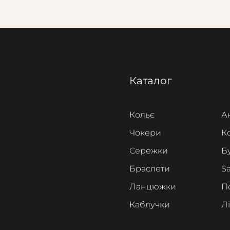
Каталог
Кольє
А
Чокери
К
Сережки
Б
Браслети
Sa
Ланцюжки
П
Каблучки
Л