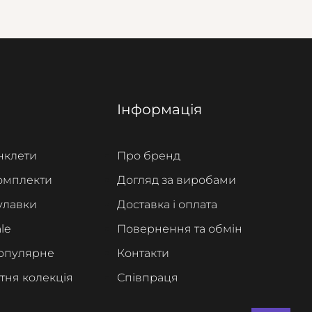
Інформація
нклети
Про бренд
омплекти
Догляд за виробами
улавки
Доставка і оплата
le
Повернення та обмін
опулярне
Контакти
ітня колекція
Співпраця