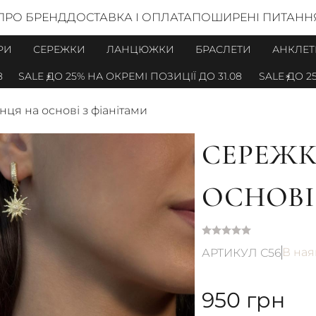
ПРО БРЕНД
ДОСТАВКА І ОПЛАТА
ПОШИРЕНІ ПИТАНН
РИ
СЕРЕЖКИ
ЛАНЦЮЖКИ
БРАСЛЕТИ
АНКЛЕТ
SALE ДО 25% НА ОКРЕМІ ПОЗИЦІЇ ДО 31.08
SALE ДО 25%
ця на основі з фіанітами
СЕРЕЖК
ОСНОВІ
В ная
АРТИКУЛ С56
950
грн