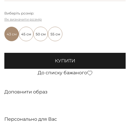
Виберіть розмір:
Як визначити розмір
43 см
45 см
50 см
55 см
КУПИТИ
До списку бажаного
Доповнити образ
Персонально для Вас