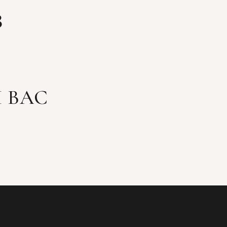
З
 ВАС