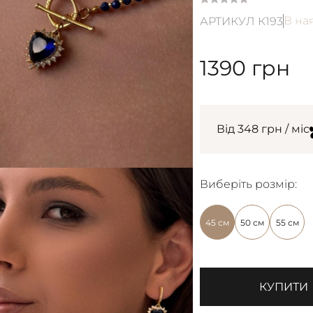
В на
АРТИКУЛ К193
1390
грн
Від 348 грн / міс
Виберіть розмір:
45 см
50 см
55 см
КУПИТИ