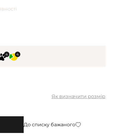
явності
Як визначити розмір
До списку бажаного