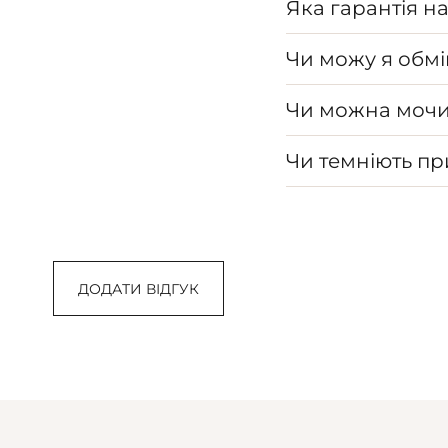
Яка гарантія н
Чи можу я обмі
Чи можна мочи
Чи темніють п
ДОДАТИ ВІДГУК