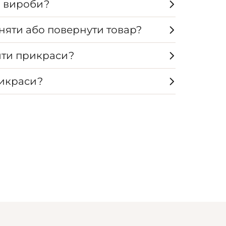
а вироби?
няти або повернути товар?
ти прикраси?
рикраси?