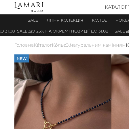
КАТАЛОГ
SALE
ЛІТНЯ КОЛЕКЦІЯ
КОЛЬЄ
ЧОКЕ
.08
SALE ДО 25% НА ОКРЕМІ ПОЗИЦІЇ ДО 31.08
SALE ДО 2
Головна
Каталог
Кольє
З натуральним камінням
К
NEW