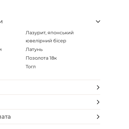
и
Лазурит, японський
ювелірний бісер
и
Латунь
Позолота 18к
Тогл
лата