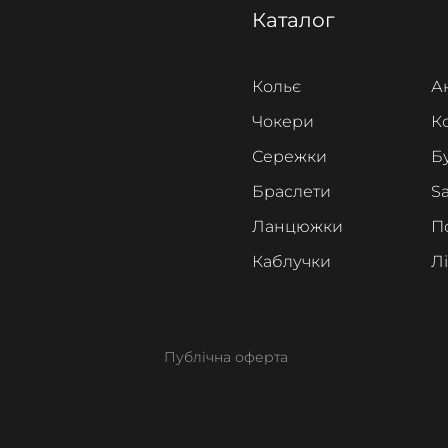
Каталог
Кольє
А
Чокери
К
Сережки
Б
Браслети
Sa
Ланцюжки
П
Каблучки
Л
Публічна оферта