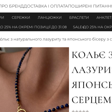
ПРО БРЕНД
ДОСТАВКА І ОПЛАТА
ПОШИРЕНІ ПИТАНН
РИ
СЕРЕЖКИ
ЛАНЦЮЖКИ
БРАСЛЕТИ
АНКЛЕТ
5% НА ОКРЕМІ ПОЗИЦІЇ ДО 31.08
SALE ДО 25% НА ОКРЕМІ
ольє з натурального лазуриту та японського бісеру з
КОЛЬЄ 
ЛАЗУРИ
ЯПОНСЬ
СЕРЦЕМ