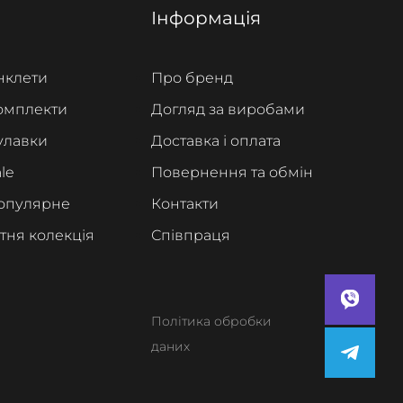
Інформація
нклети
Про бренд
омплекти
Догляд за виробами
улавки
Доставка і оплата
le
Повернення та обмін
опулярне
Контакти
ітня колекція
Співпраця
Політика обробки
даних