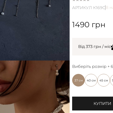
В н
АРТИКУЛ К169С
1490
грн
Від 373 грн / міс
Виберіть розмір + 
37 см
40 см
45 см
КУПИТИ