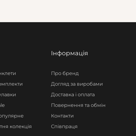
Інформація
нклети
Про бренд
омплекти
Догляд за виробами
улавки
Доставка і оплата
le
Повернення та обмін
опулярне
Контакти
ітня колекція
Співпраця