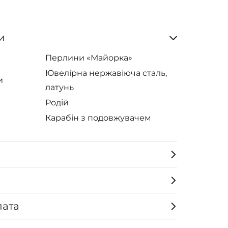
и
Перлини «Майорка»
Ювелірна нержавіюча сталь,
и
латунь
Родій
Карабін з подовжувачем
лата