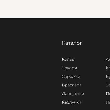
Каталог
Кольє
А
Чокери
К
Сережки
Б
Браслети
Sa
Ланцюжки
П
Каблучки
Л