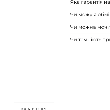
Яка гарантія н
Чи можу я обмі
Чи можна мочи
Чи темніють п
ДОДАТИ ВІДГУК