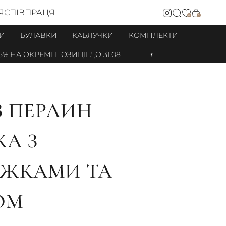
Я
СПІВПРАЦЯ
0
0
И
БУЛАВКИ
КАБЛУЧКИ
КОМПЛЕКТИ
НА ОКРЕМІ ПОЗИЦІЇ ДО 31.08
З ПЕРЛИН
А З
ЖКАМИ ТА
ОМ