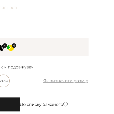
аявності
6 см подовжувач:
Як визначити розмір
50 см
До списку бажаного