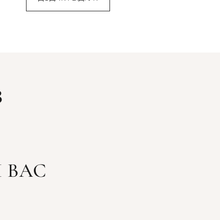
З
 ВАС