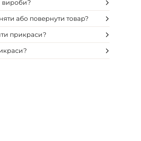
а вироби?
няти або повернути товар?
ти прикраси?
рикраси?