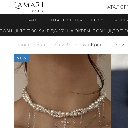
КАТАЛОГ
SALE
ЛІТНЯ КОЛЕКЦІЯ
КОЛЬЄ
ЧОКЕ
ЦІЇ ДО 31.08
SALE ДО 25% НА ОКРЕМІ ПОЗИЦІЇ ДО 31.08
Головна
Каталог
Кольє
З перлами
Кольє з перли
NEW