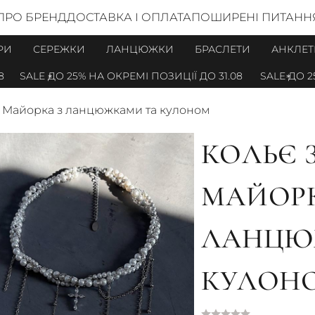
ПРО БРЕНД
ДОСТАВКА І ОПЛАТА
ПОШИРЕНІ ПИТАНН
РИ
СЕРЕЖКИ
ЛАНЦЮЖКИ
БРАСЛЕТИ
АНКЛЕТ
SALE ДО 25% НА ОКРЕМІ ПОЗИЦІЇ ДО 31.08
SALE ДО 25% 
н Майорка з ланцюжками та кулоном
КОЛЬЄ 
МАЙОРК
ЛАНЦЮ
КУЛОН