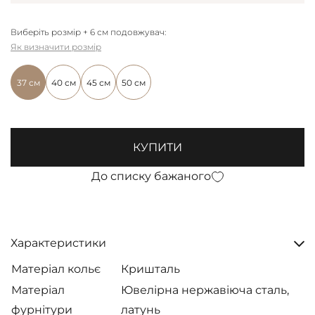
Виберіть розмір + 6 см подовжувач:
Як визначити розмір
37 см
40 см
45 см
50 см
КУПИТИ
До списку бажаного
Характеристики
Матеріал кольє
Кришталь
Матеріал
Ювелірна нержавіюча сталь,
фурнітури
латунь