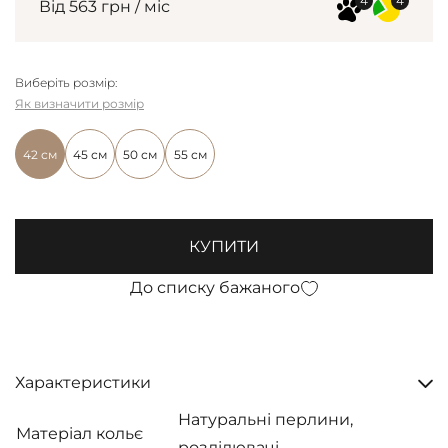
Від 563 грн / міс
Виберіть розмір:
Як визначити розмір
42 см
45 см
50 см
55 см
КУПИТИ
До списку бажаного
Характеристики
Натуральні перлини,
Матеріал кольє
розділювачі