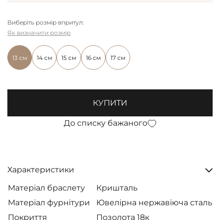
Виберіть розмір впритул:
Як визначити розмір
13 см
14 см
15 см
16 см
17 см
КУПИТИ
До списку бажаного
Характеристики
Матеріал браслету
Кришталь
Матеріал фурнітури
Ювелірна нержавіюча сталь
Покриття
Позолота 18к