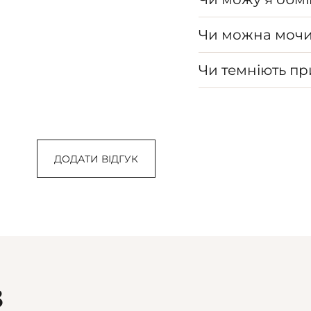
Чи можна мочи
Чи темніють п
ДОДАТИ ВІДГУК
З