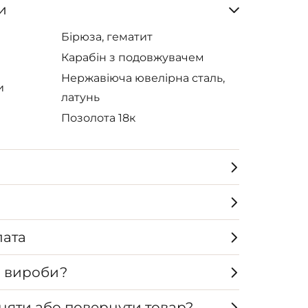
и
Бірюза, гематит
Карабін з подовжувачем
Нержавіюча ювелірна сталь,
и
латунь
Позолота 18к
лата
а вироби?
няти або повернути товар?