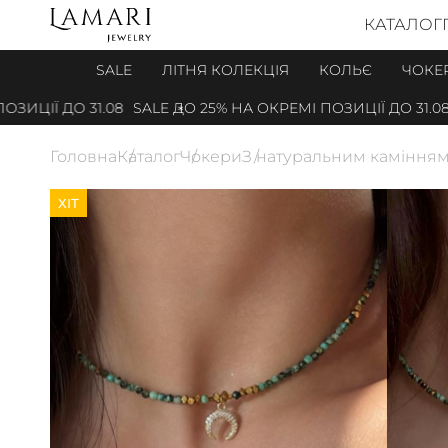
КАТАЛОГ
SALE
ЛІТНЯ КОЛЕКЦІЯ
КОЛЬЄ
ЧОКЕ
ЦІЇ ДО 31.08
SALE ДО 25% НА ОКРЕМІ ПОЗИЦІЇ ДО 31.08
Головна
Каталог
Чокери
З натуральним каміння
ХІТ