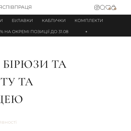
Я
СПІВПРАЦЯ
0
0
И
БУЛАВКИ
КАБЛУЧКИ
КОМПЛЕКТИ
А ОКРЕМІ ПОЗИЦІЇ ДО 31.08
 БІРЮЗИ ТА
ТУ ТА
ЦЕЮ
явності