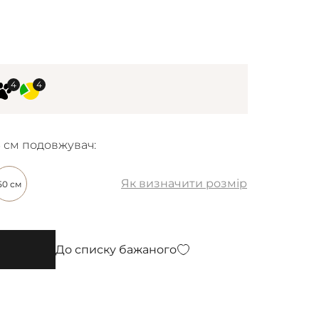
6 см подовжувач:
Як визначити розмір
50 см
До списку бажаного