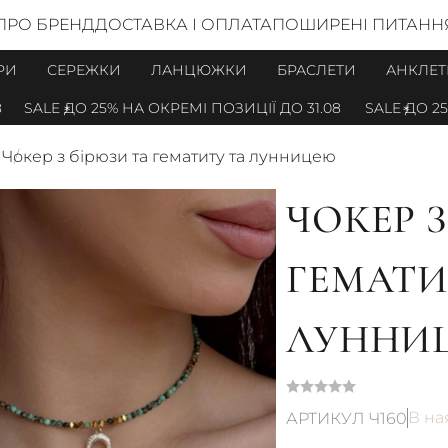
ПРО БРЕНД
ДОСТАВКА І ОПЛАТА
ПОШИРЕНІ ПИТАНН
РИ
СЕРЕЖКИ
ЛАНЦЮЖКИ
БРАСЛЕТИ
АНКЛЕТ
SALE ДО 25% НА ОКРЕМІ ПОЗИЦІЇ ДО 31.08
SALE ДО 25% Н
м
Чокер з бірюзи та гематиту та лунницею
ЧОКЕР З
ГЕМАТИ
ЛУННИ
В на
АРТИКУЛ Ч160