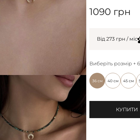
1090
грн
Від 273 грн / міс
Виберіть розмір + 
36 см
40 см
45 см
КУПИТИ