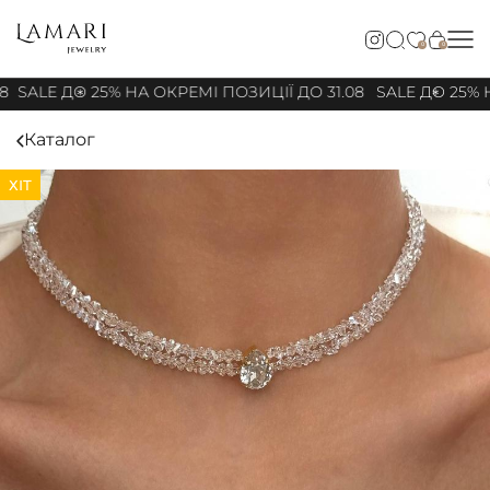
0
0
8
SALE ДО 25% НА ОКРЕМІ ПОЗИЦІЇ ДО 31.08
SALE ДО 25% Н
Каталог
ХІТ