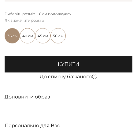
Виберіть розмір + 6 см подовжувач:
Як визначити розмір
36 см
40 см
45 см
50 см
КУПИТИ
До списку бажаного
Доповнити образ
Персонально для Вас