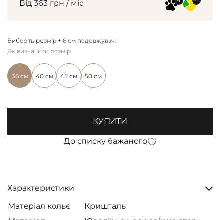
Від 363 грн / міс
Виберіть розмір + 6 см подовжувач:
Як визначити розмір
36 см
40 см
45 см
50 см
КУПИТИ
До списку бажаного
Характеристики
Матеріал кольє
Кришталь