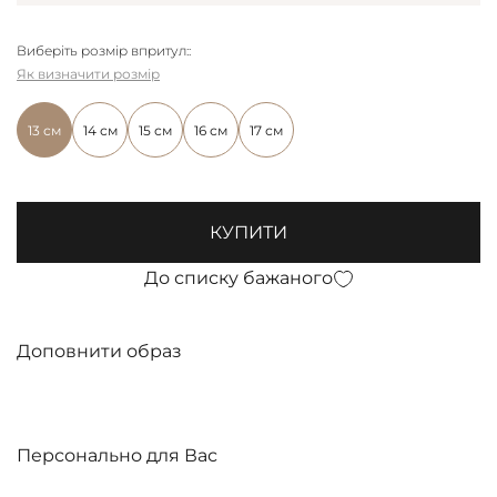
Виберіть розмір впритул::
Як визначити розмір
13 см
14 см
15 см
16 см
17 см
КУПИТИ
До списку бажаного
Доповнити образ
Персонально для Вас