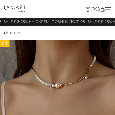
0
0
8
SALE ДО 25% НА ОКРЕМІ ПОЗИЦІЇ ДО 31.08
SALE ДО 25% Н
Каталог
ХІТ