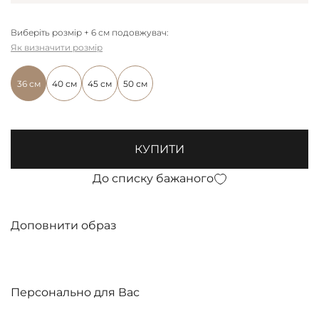
Виберіть розмір + 6 см подовжувач:
Як визначити розмір
36 см
40 см
45 см
50 см
КУПИТИ
До списку бажаного
Доповнити образ
Персонально для Вас