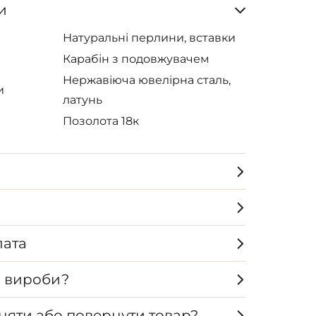
и
Натуральні перлини, вставки
Карабін з подовжувачем
Нержавіюча ювелірна сталь,
и
латунь
Позолота 18к
лата
а вироби?
няти або повернути товар?