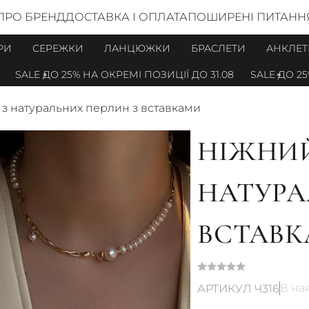
ПРО БРЕНД
ДОСТАВКА І ОПЛАТА
ПОШИРЕНІ ПИТАНН
РИ
СЕРЕЖКИ
ЛАНЦЮЖКИ
БРАСЛЕТИ
АНКЛЕТ
SALE ДО 25% НА ОКРЕМІ ПОЗИЦІЇ ДО 31.08
SALE ДО 25% Н
 з натуральних перлин з вставками
НІЖНИЙ
НАТУРА
ВСТАВ
В на
АРТИКУЛ Ч316