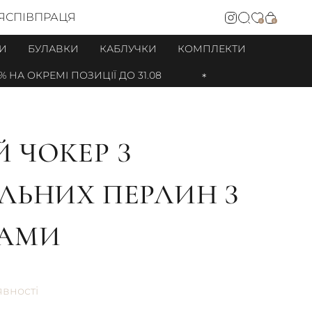
Я
СПІВПРАЦЯ
0
0
И
БУЛАВКИ
КАБЛУЧКИ
КОМПЛЕКТИ
А ОКРЕМІ ПОЗИЦІЇ ДО 31.08
 ЧОКЕР З
ЛЬНИХ ПЕРЛИН З
КАМИ
явності