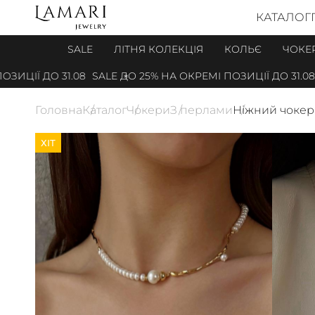
КАТАЛОГ
SALE
ЛІТНЯ КОЛЕКЦІЯ
КОЛЬЄ
ЧОКЕ
ЦІЇ ДО 31.08
SALE ДО 25% НА ОКРЕМІ ПОЗИЦІЇ ДО 31.08
Головна
Каталог
Чокери
З перлами
Ніжний чокер
ХІТ