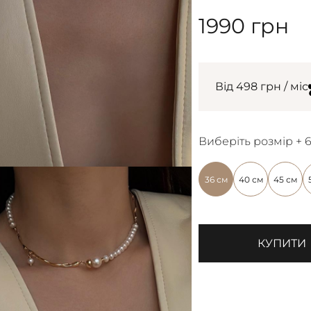
1990
грн
Від 498 грн / міс
Виберіть розмір + 
36 см
40 см
45 см
КУПИТИ