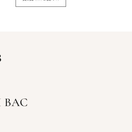
З
 ВАС