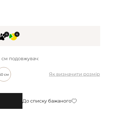
6 см подовжувач:
Як визначити розмір
50 см
До списку бажаного