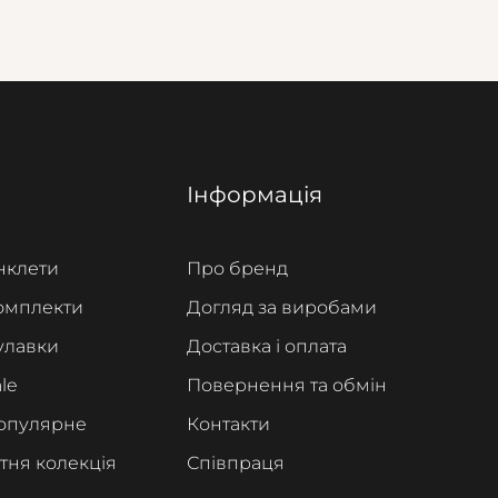
Інформація
нклети
Про бренд
омплекти
Догляд за виробами
улавки
Доставка і оплата
le
Повернення та обмін
опулярне
Контакти
ітня колекція
Співпраця