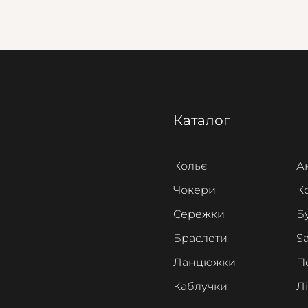
Каталог
Кольє
А
Чокери
К
Сережки
Б
Браслети
Sa
Ланцюжки
П
Каблучки
Л