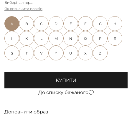
Виберіть літера:
Як визначити розмір
A
B
C
D
E
F
G
H
I
К
L
M
N
O
P
R
S
T
V
Y
U
X
Z
КУПИТИ
До списку бажаного
Доповнити образ