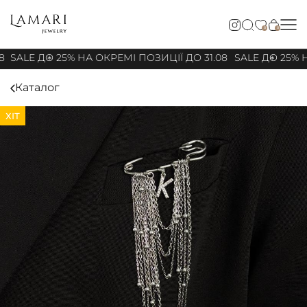
0
0
8
SALE ДО 25% НА ОКРЕМІ ПОЗИЦІЇ ДО 31.08
SALE ДО 25% Н
Каталог
ХІТ