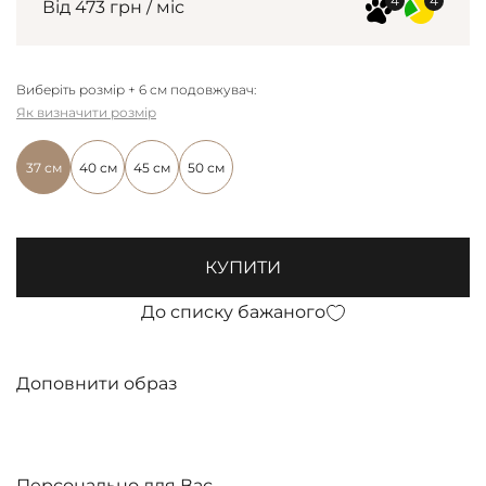
Від 473 грн / міс
Виберіть розмір + 6 см подовжувач:
Як визначити розмір
37 см
40 см
45 см
50 см
КУПИТИ
До списку бажаного
Доповнити образ
Персонально для Вас