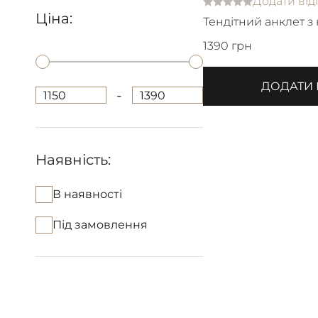
Додати від
Ціна:
Тендітний анклет з
перлин
1390 грн
ДОДАТИ
-
1150
1390
Наявність:
В наявності
Під замовлення