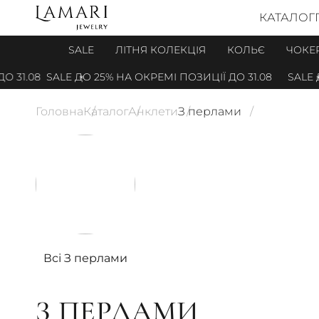
КАТАЛОГ
SALE
ЛІТНЯ КОЛЕКЦІЯ
КОЛЬЄ
ЧОКЕ
1.08
SALE ДО 25% НА ОКРЕМІ ПОЗИЦІЇ ДО 31.08
SALE ДО 
Головна
Каталог
Анклети
З перлами
Всі З перлами
З ПЕРЛАМИ