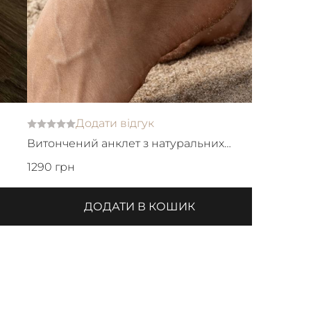
Додати відгук
Витончений анклет з натуральних
перлин та японського бісеру
1290 грн
ДОДАТИ В КОШИК