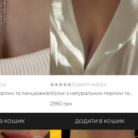
гук
Додати відгук
перлин та ланцюжків
Кольє з натуральних перлин та
ланцюжка зі з'ємним кулоном
2390 грн
 В КОШИК
ДОДАТИ В КОШИК
ХІТ