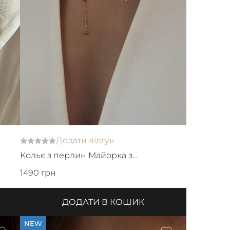
Додати відгук
Кольє з перлин Майорка з
ланцюжками та кулоном
1490 грн
ДОДАТИ В КОШИК
NEW