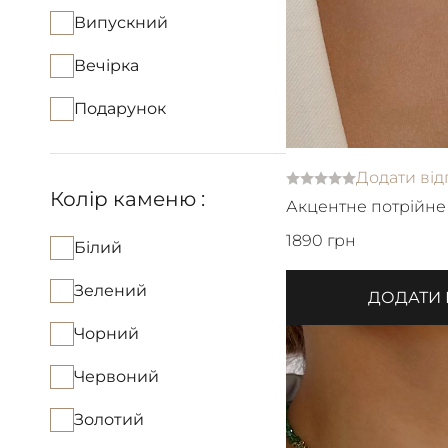
Випускний
Вечірка
Подарунок
Додати від
Колір каменю :
Акцентне потрійне
зі з'ємним кулоном
1890 грн
Білий
Зелений
ДОДАТИ
Чорний
Червоний
Золотий