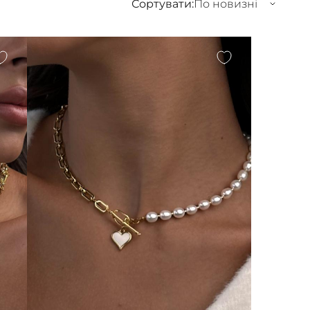
Сортувати:
По новизні