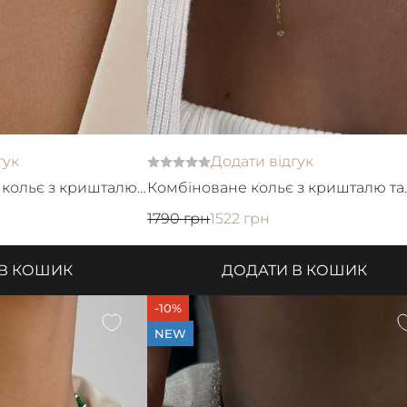
гук
Додати відгук
 кольє з кришталю
Комбіноване кольє з кришталю та
ланцюжків з кулоном серце
1790 грн
1522 грн
 В КОШИК
ДОДАТИ В КОШИК
-10%
NEW