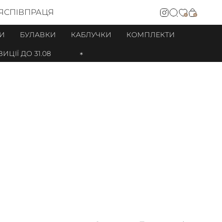
Я
СПІВПРАЦЯ
0
0
И
БУЛАВКИ
КАБЛУЧКИ
КОМПЛЕКТИ
31.08
SALE ДО 25% НА ОКРЕМІ ПОЗИЦІЇ ДО 31.08