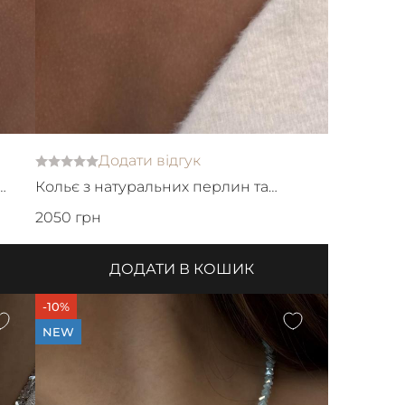
Додати відгук
Кольє з натуральних перлин та
ланцюжка з білим серцем
2050 грн
ДОДАТИ В КОШИК
-10%
NEW