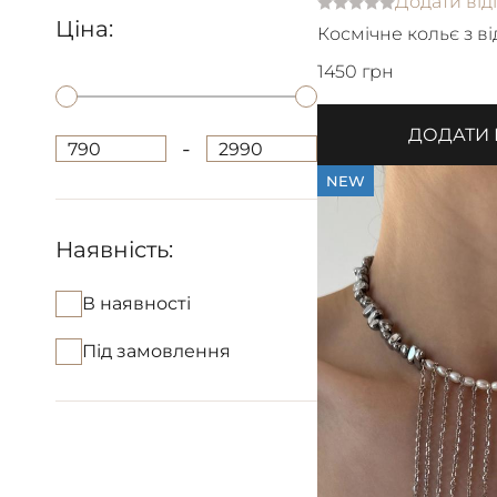
Додати від
Ціна:
Космічне кольє з в
та ланцюжків з пе
1450 грн
кулоном
ДОДАТИ
-
790
2990
NEW
Наявність:
В наявності
Під замовлення