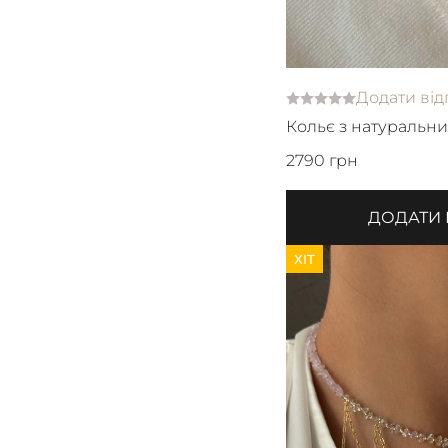
Додати від
Кольє з натуральни
японського бісеру 
2790 грн
ДОДАТИ
ХІТ