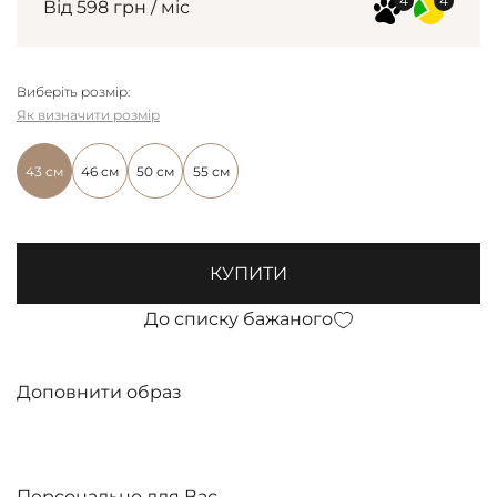
Від 598 грн / міс
Виберіть розмір:
Як визначити розмір
43 см
46 см
50 см
55 см
КУПИТИ
До списку бажаного
Доповнити образ
Персонально для Вас