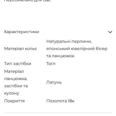
Характеристики
Натуральні перлини,
Матеріал кольє
японський ювелірний бісер
та ланцюжок
Тип застібки
Тогл
Матеріал
ланцюжка,
Латунь
застібки та
кулону
Покриття
Позолота 18к