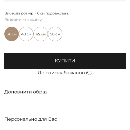
Виберіть розмір + 6 см подовжувач:
Як визначити розмір
36 см
40 см
45 см
50 см
КУПИТИ
До списку бажаного
Доповнити образ
Персонально для Вас