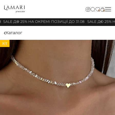
0
0
8
SALE ДО 25% НА ОКРЕМІ ПОЗИЦІЇ ДО 31.08
SALE ДО 25% Н
Каталог
ХІТ