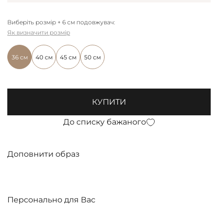
Виберіть розмір + 6 см подовжувач:
Як визначити розмір
36 см
40 см
45 см
50 см
КУПИТИ
До списку бажаного
Доповнити образ
Персонально для Вас