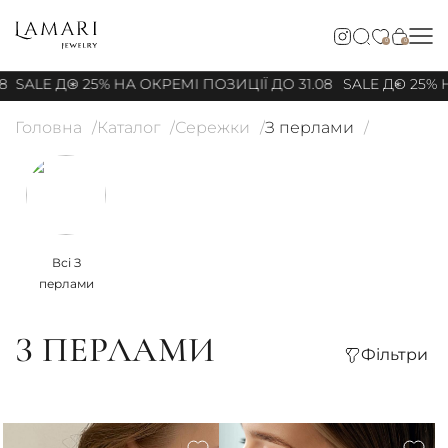
0
0
8
SALE ДО 25% НА ОКРЕМІ ПОЗИЦІЇ ДО 31.08
SALE ДО 25% Н
Головна
Каталог
Сережки
З перлами
Всі З
перлами
З ПЕРЛАМИ
Фільтри