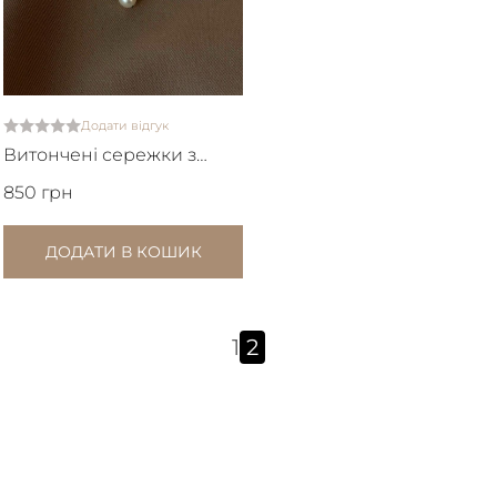
Додати відгук
Витончені сережки з
натуральними
850 грн
перлинами
ДОДАТИ В КОШИК
1
2